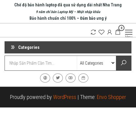
Skip
Chế độ bảo hành laptop đã qua sử dụng dài nhất Nha Trang
to
9 năm chỉ bán Laptop Mỹ – Nhật nhập khẩu
Bảo hành chuẩn chỉ 100% – Đảm bảo ưng ý
the
0
content
An Phát
Menu
Computer
Categories
Proudly powered by
WordPress
|
Theme:
Envo Shopper