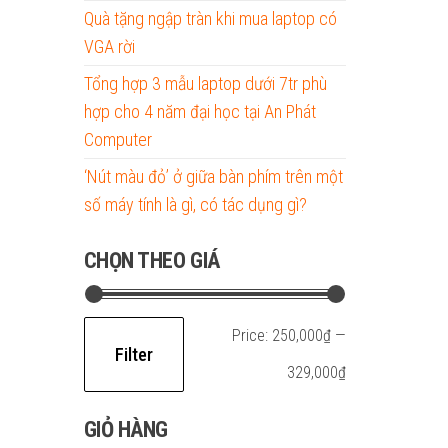
Quà tặng ngập tràn khi mua laptop có
VGA rời
Tổng hợp 3 mẫu laptop dưới 7tr phù
hợp cho 4 năm đại học tại An Phát
Computer
‘Nút màu đỏ’ ở giữa bàn phím trên một
số máy tính là gì, có tác dụng gì?
CHỌN THEO GIÁ
Min
Max
Price:
250,000₫
—
Filter
price
price
329,000₫
GIỎ HÀNG