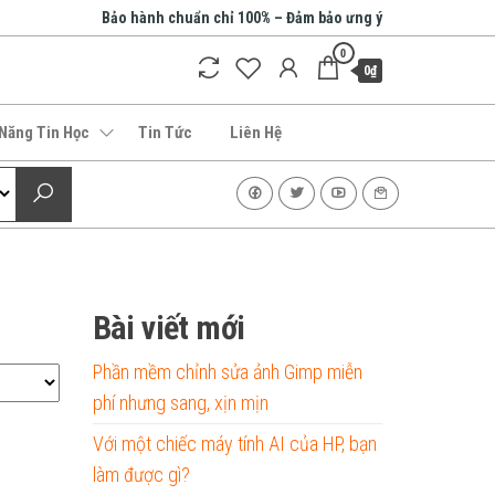
Bảo hành chuẩn chỉ 100% – Đảm bảo ưng ý
0
0₫
 Năng Tin Học
Tin Tức
Liên Hệ
Bài viết mới
Phần mềm chỉnh sửa ảnh Gimp miễn
phí nhưng sang, xịn mịn
Với một chiếc máy tính AI của HP, bạn
làm được gì?