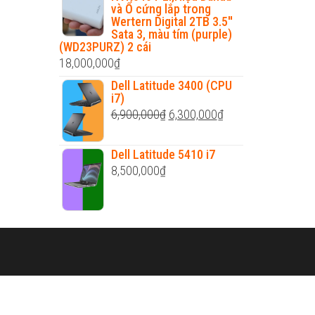
và Ổ cứng lắp trong
Wertern Digital 2TB 3.5''
Sata 3, màu tím (purple)
(WD23PURZ) 2 cái
18,000,000
₫
Dell Latitude 3400 (CPU
i7)
Original
Current
6,900,000
₫
6,300,000
₫
price
price
was:
is:
Dell Latitude 5410 i7
8,500,000
₫
6,900,000₫.
6,300,000₫.