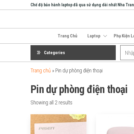
Skip
Chế độ bảo hành laptop đã qua sử dụng dài nhất Nha Tra
to
the
An Phát
content
Computer
Trang Chủ
Laptop
Phụ Kiện L
Categories
Trang chủ
»
Pin dự phòng điện thoại
Pin dự phòng điện thoại
Showing all 2 results