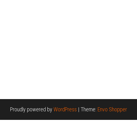
Proudly powered by
WordPress
|
Theme:
Envo Shopper