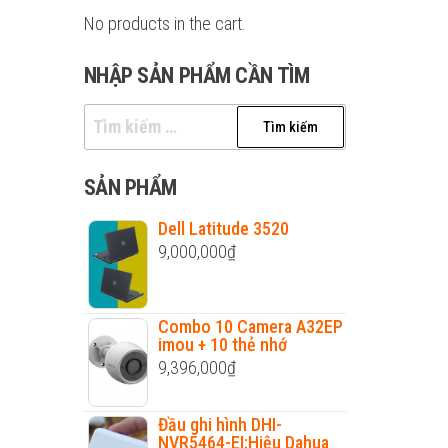
No products in the cart.
NHẬP SẢN PHẨM CẦN TÌM
Tìm
kiếm
cho:
SẢN PHẨM
Dell Latitude 3520
9,000,000
₫
Combo 10 Camera A32EP
imou + 10 thẻ nhớ
9,396,000
₫
Đầu ghi hình DHI-
NVR5464-EI;Hiệu Dahua