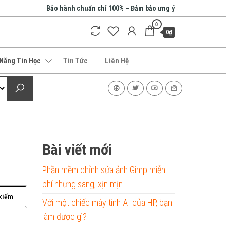
Bảo hành chuẩn chỉ 100% – Đảm bảo ưng ý
0
0₫
 Năng Tin Học
Tin Tức
Liên Hệ
Bài viết mới
Phần mềm chỉnh sửa ảnh Gimp miễn
phí nhưng sang, xịn mịn
Với một chiếc máy tính AI của HP, bạn
làm được gì?