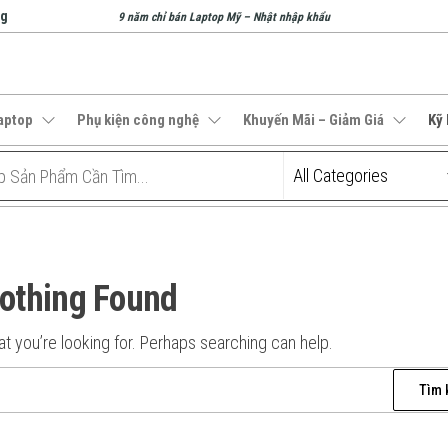
ng
9 năm chỉ bán Laptop Mỹ – Nhật nhập khẩu
aptop
Phụ kiện công nghệ
Khuyến Mãi – Giảm Giá
Kỹ
othing Found
t you’re looking for. Perhaps searching can help.
Tìm
kiếm
cho: