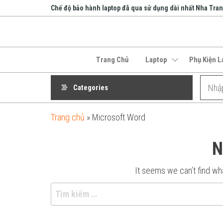
Skip
Chế độ bảo hành laptop đã qua sử dụng dài nhất Nha Tra
to
the
An Phát
content
Computer
Trang Chủ
Laptop
Phụ Kiện L
Categories
Trang chủ
»
Microsoft Word
N
It seems we can’t find wha