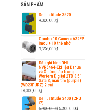
cho:
SẢN PHẨM
Dell Latitude 3520
9,000,000
₫
Combo 10 Camera A32EP
imou + 10 thẻ nhớ
9,396,000
₫
Đầu ghi hình DHI-
NVR5464-EI;Hiệu Dahua
và Ổ cứng lắp trong
Wertern Digital 2TB 3.5''
Sata 3, màu tím (purple)
(WD23PURZ) 2 cái
18,000,000
₫
Dell Latitude 3400 (CPU
i7)
Original
Current
6,900,000
₫
6,300,000
₫