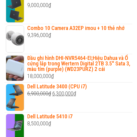
9,000,000
₫
Combo 10 Camera A32EP imou + 10 thẻ nhớ
9,396,000
₫
Đầu ghi hình DHI-NVR5464-EI;Hiệu Dahua và Ổ
cứng lắp trong Wertern Digital 2TB 3.5'' Sata 3,
màu tím (purple) (WD23PURZ) 2 cái
18,000,000
₫
Dell Latitude 3400 (CPU i7)
Original
Current
6,900,000
₫
6,300,000
₫
price
price
was:
is:
Dell Latitude 5410 i7
6,900,000₫.
6,300,000₫.
8,500,000
₫