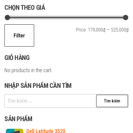
CHỌN THEO GIÁ
Mi
M
Price:
179,000₫
—
525,000₫
Filter
pr
pr
GIỎ HÀNG
No products in the cart.
NHẬP SẢN PHẨM CẦN TÌM
Tìm
kiếm
cho:
SẢN PHẨM
Dell Latitude 3520