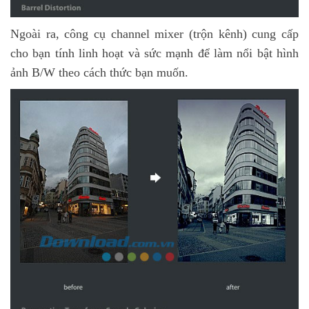
Ngoài ra, công cụ channel mixer (trộn kênh) cung cấp
cho bạn tính linh hoạt và sức mạnh để làm nổi bật hình
ảnh B/W theo cách thức bạn muốn.