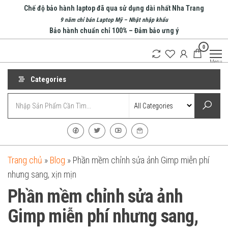
Skip
Chế độ bảo hành laptop đã qua sử dụng dài nhất Nha Trang
to
9 năm chỉ bán Laptop Mỹ – Nhật nhập khẩu
Bảo hành chuẩn chỉ 100% – Đảm bảo ưng ý
the
0
content
An Phát
Menu
Computer
Categories
Trang chủ
»
Blog
»
Phần mềm chỉnh sửa ảnh Gimp miễn phí
nhưng sang, xịn mịn
Phần mềm chỉnh sửa ảnh
Gimp miễn phí nhưng sang,