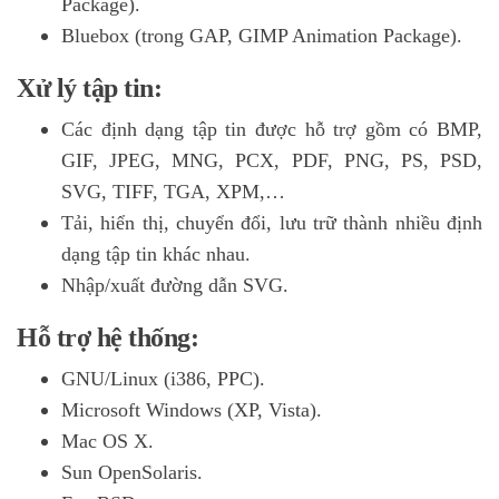
Package).
Bluebox (trong GAP, GIMP Animation Package).
Xử lý tập tin:
Các định dạng tập tin được hỗ trợ gồm có BMP,
GIF, JPEG, MNG, PCX, PDF, PNG, PS, PSD,
SVG, TIFF, TGA, XPM,…
Tải, hiển thị, chuyển đổi, lưu trữ thành nhiều định
dạng tập tin khác nhau.
Nhập/xuất đường dẫn SVG.
Hỗ trợ hệ thống:
GNU/Linux (i386, PPC).
Microsoft Windows (XP, Vista).
Mac OS X.
Sun OpenSolaris.