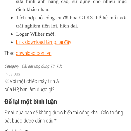
sửa hình ảnh nâng cao, sử dụng cho nhiều mục
đích khác nhau.
Tích hợp bộ công cụ đồ họa GTK3 thế hệ mới với
trải nghiệm tiện lợi, hiện đại.
Loger Wilber mới.
Link download Gimp: tại đây
Theo
download.com.vn
Category
Cài đặt ứng dụng
Tin Tức
Điều
Previous
PREVIOUS
Với một chiếc máy tính AI
Post
hướng
của HP, bạn làm được gì?
bài
Để lại một bình luận
viết
Email của bạn sẽ không được hiển thị công khai.
Các trường
bắt buộc được đánh dấu
*