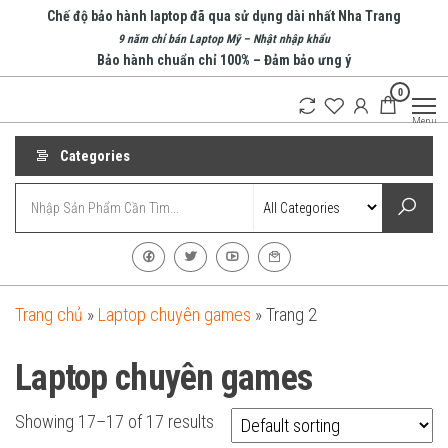
Skip
Chế độ bảo hành laptop đã qua sử dụng dài nhất Nha Trang
to
9 năm chỉ bán Laptop Mỹ – Nhật nhập khẩu
Bảo hành chuẩn chỉ 100% – Đảm bảo ưng ý
the
0
content
An Phát
Menu
Computer
Categories
Trang chủ
»
Laptop chuyên games
»
Trang 2
Laptop chuyên games
Showing 17–17 of 17 results