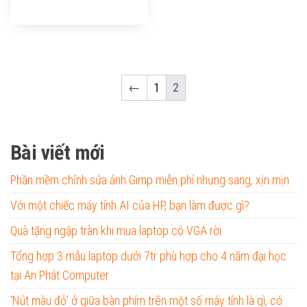
11,000,000₫.
7,900,000₫.
←
1
2
Bài viết mới
Phần mềm chỉnh sửa ảnh Gimp miễn phí nhưng sang, xịn mịn
Với một chiếc máy tính AI của HP, bạn làm được gì?
Quà tặng ngập tràn khi mua laptop có VGA rời
Tổng hợp 3 mẫu laptop dưới 7tr phù hợp cho 4 năm đại học
tại An Phát Computer
‘Nút màu đỏ’ ở giữa bàn phím trên một số máy tính là gì, có