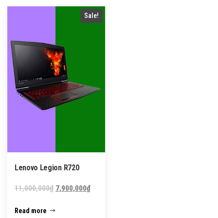
Sale!
Lenovo Legion R720
Original
Current
11,000,000
₫
7,900,000
₫
price
price
Read more
was:
is: