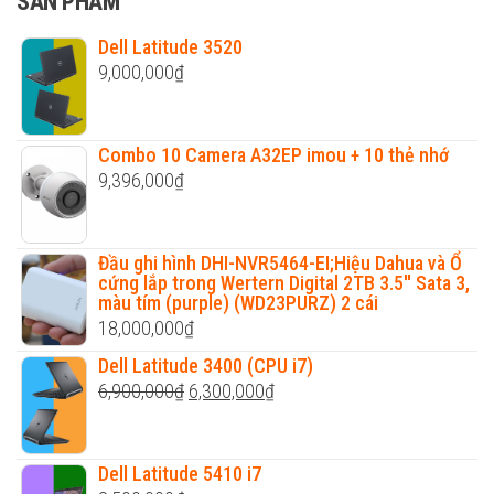
SẢN PHẨM
Dell Latitude 3520
9,000,000
₫
Combo 10 Camera A32EP imou + 10 thẻ nhớ
9,396,000
₫
Đầu ghi hình DHI-NVR5464-EI;Hiệu Dahua và Ổ
cứng lắp trong Wertern Digital 2TB 3.5'' Sata 3,
màu tím (purple) (WD23PURZ) 2 cái
18,000,000
₫
Dell Latitude 3400 (CPU i7)
Original
Current
6,900,000
₫
6,300,000
₫
price
price
was:
is:
Dell Latitude 5410 i7
6,900,000₫.
6,300,000₫.