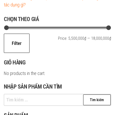
tác dụng gì?
CHỌN THEO GIÁ
Mi
M
Price:
5,500,000₫
—
18,000,000₫
Filter
pr
pr
GIỎ HÀNG
No products in the cart.
NHẬP SẢN PHẨM CẦN TÌM
Tìm
kiếm
cho: