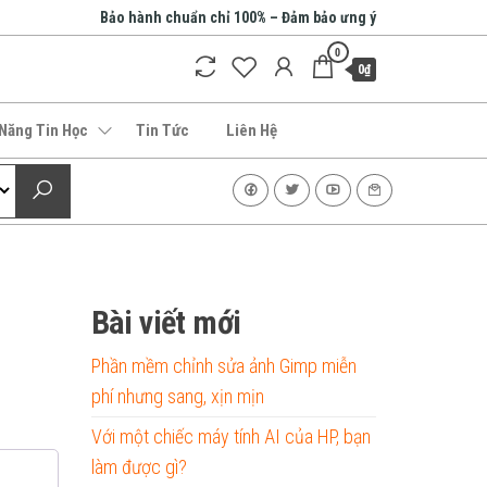
Bảo hành chuẩn chỉ 100% – Đảm bảo ưng ý
0
0₫
 Năng Tin Học
Tin Tức
Liên Hệ
Bài viết mới
Phần mềm chỉnh sửa ảnh Gimp miễn
phí nhưng sang, xịn mịn
Với một chiếc máy tính AI của HP, bạn
làm được gì?