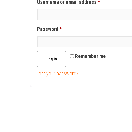
Required
Username or email address
*
Required
Password
*
Remember me
Log in
Lost your password?