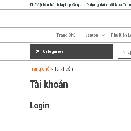
Skip
Chế độ bảo hành laptop đã qua sử dụng dài nhất Nha Tra
to
the
An Phát
content
Computer
Trang Chủ
Laptop
Phụ Kiện L
Categories
Trang chủ
»
Tài khoản
Tài khoản
Login