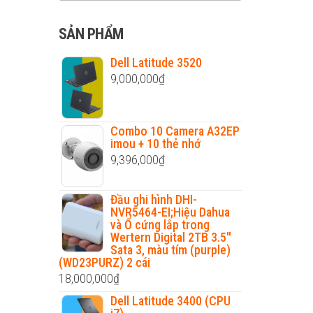
cho:
SẢN PHẨM
Dell Latitude 3520
9,000,000
₫
Combo 10 Camera A32EP
imou + 10 thẻ nhớ
9,396,000
₫
Đầu ghi hình DHI-
NVR5464-EI;Hiệu Dahua
và Ổ cứng lắp trong
Wertern Digital 2TB 3.5''
Sata 3, màu tím (purple)
(WD23PURZ) 2 cái
18,000,000
₫
Dell Latitude 3400 (CPU