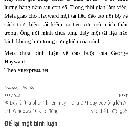
lương hàng năm sáu con số. Trong thời gian làm việc,
Meta giao cho Hayward một tài liệu đào tạo nội bộ về
cách thực hiện bài kiểm tra tiêu cực một cách thận
trọng. Ông nói mình chưa từng thấy một tài liệu nào
kinh khủng hơn trong sự nghiệp của mình.
Meta chưa bình luận về cáo buộc của George
Hayward.
Theo vnexpress.net
Category
Tin Tức
Điều
Previous
PREVIOUS
NEXT
N
Đây là “thủ phạm” khiến máy
ChatGPT đẩy các ông lớn AI
Post
Po
hướng
tính Windows 10 khởi động
vào thế bị động
bài
Để lại một bình luận
viết