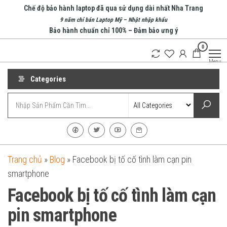
Skip
Chế độ bảo hành laptop đã qua sử dụng dài nhất Nha Trang
to
9 năm chỉ bán Laptop Mỹ – Nhật nhập khẩu
Bảo hành chuẩn chỉ 100% – Đảm bảo ưng ý
the
0
content
An Phát
Menu
Computer
Categories
Trang chủ
»
Blog
»
Facebook bị tố cố tình làm cạn pin
smartphone
Facebook bị tố cố tình làm cạn
pin smartphone