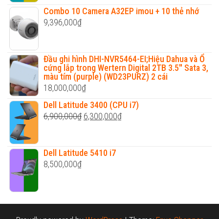
Combo 10 Camera A32EP imou + 10 thẻ nhớ
9,396,000
₫
Đầu ghi hình DHI-NVR5464-EI;Hiệu Dahua và Ổ
cứng lắp trong Wertern Digital 2TB 3.5'' Sata 3,
màu tím (purple) (WD23PURZ) 2 cái
18,000,000
₫
Dell Latitude 3400 (CPU i7)
Original
Current
6,900,000
₫
6,300,000
₫
price
price
was:
is:
Dell Latitude 5410 i7
6,900,000₫.
6,300,000₫.
8,500,000
₫