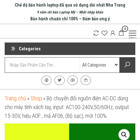
Skip
Chế độ bảo hành laptop đã qua sử dụng dài nhất Nha Trang
to
9 năm chỉ bán Laptop Mỹ – Nhật nhập khẩu
Bảo hành chuẩn chỉ 100% – Đảm bảo ưng ý
the
0
content
An Phát
Menu
Computer
Categories
Trang chủ
»
Shop
»
Bộ chuyển đổi nguồn điện AC-DC dùng
cho máy tính xách tay, input: AC100-240V,50/60Hz, output:
15-30V, hiệu AOF , mã AF06, (Bộ sạc), mới 100%