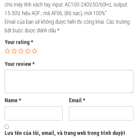
output:
cho máy tính xách tay, input: AC100-240V,50/60Hz, output:
15-
15-30V, hiệu AOF , mã AF06, (Bộ sạc), mới 100%”
30V,
Email của bạn sẽ không được hiển thị công khai.
Các trường
hiệu
bắt buộc được đánh dấu
*
AOF
Your rating
*
,
mã
AF06,
Your review
*
(Bộ
sạc),
mới
100%
Name
*
Email
*
quantity
Lưu tên của tôi, email, và trang web trong trình duyệt