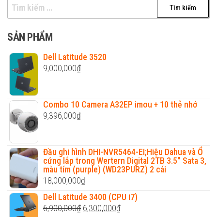
Tìm
kiếm
cho:
SẢN PHẨM
Dell Latitude 3520
9,000,000
₫
Combo 10 Camera A32EP imou + 10 thẻ nhớ
9,396,000
₫
Đầu ghi hình DHI-NVR5464-EI;Hiệu Dahua và Ổ
cứng lắp trong Wertern Digital 2TB 3.5'' Sata 3,
màu tím (purple) (WD23PURZ) 2 cái
18,000,000
₫
Dell Latitude 3400 (CPU i7)
Original
Current
6,900,000
₫
6,300,000
₫