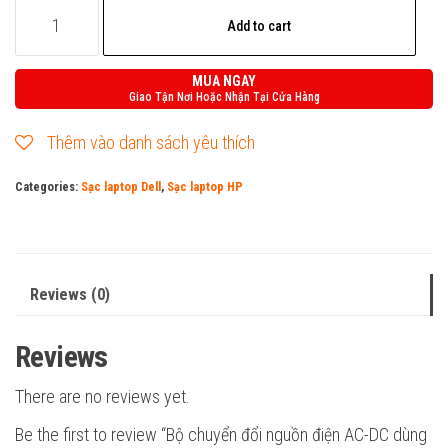
Bộ
Add to cart
chuyển
đổi
MUA NGAY
nguồn
Giao Tận Nơi Hoặc Nhận Tại Cửa Hàng
điện
Thêm vào danh sách yêu thích
AC-
DC
Categories:
Sạc laptop Dell
,
Sạc laptop HP
dùng
cho
máy
tính
Reviews (0)
xách
tay,
Reviews
input:
There are no reviews yet.
AC100-
240V,50/60Hz,
Be the first to review “Bộ chuyển đổi nguồn điện AC-DC dùng