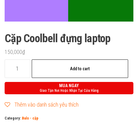
Cặp Coolbell đựng laptop
150,000
₫
Cặp
Add to cart
Coolbell
đựng
MUA NGAY
laptop
Giao Tận Nơi Hoặc Nhận Tại Cửa Hàng
quantity
Thêm vào danh sách yêu thích
Category:
Balo - cặp