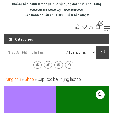
Skip
Chế độ bảo hành laptop đã qua sử dụng dài nhất Nha Trang
to
9 năm chỉ bán Laptop Mỹ – Nhật nhập khẩu
Bảo hành chuẩn chỉ 100% – Đảm bảo ưng ý
the
0
content
An Phát
Menu
Computer
Categories
Trang chủ
»
Shop
»
Cặp Coolbell đựng laptop