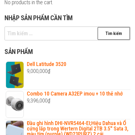
No products in the cart.
NHẬP SẢN PHẨM CẦN TÌM
Tìm
kiếm
cho:
SẢN PHẨM
Dell Latitude 3520
9,000,000
₫
Combo 10 Camera A32EP imou + 10 thẻ nhớ
9,396,000
₫
Đầu ghi hình DHI-NVR5464-EI;Hiệu Dahua và Ổ
cứng lắp trong Wertern Digital 2TB 3.5'' Sata 3,
màu tím (purple) (WD23PURZ) 2 cái