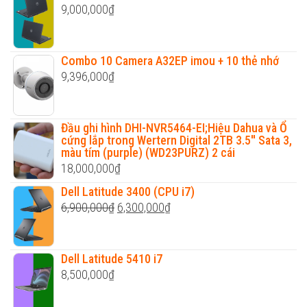
9,000,000
₫
Combo 10 Camera A32EP imou + 10 thẻ nhớ
9,396,000
₫
Đầu ghi hình DHI-NVR5464-EI;Hiệu Dahua và Ổ
cứng lắp trong Wertern Digital 2TB 3.5'' Sata 3,
màu tím (purple) (WD23PURZ) 2 cái
18,000,000
₫
Dell Latitude 3400 (CPU i7)
Original
Current
6,900,000
₫
6,300,000
₫
price
price
was:
is:
Dell Latitude 5410 i7
6,900,000₫.
6,300,000₫.
8,500,000
₫