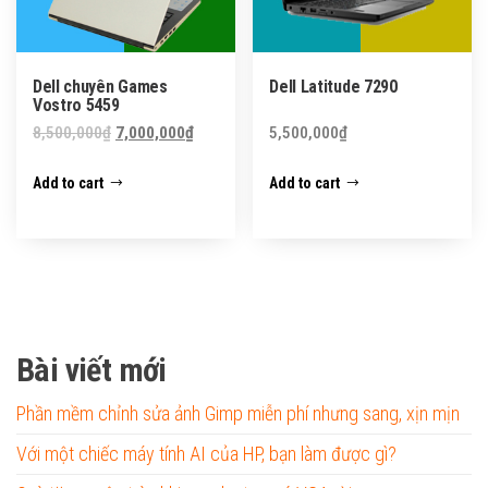
Dell chuyên Games
Dell Latitude 7290
Vostro 5459
Original
Current
8,500,000
₫
7,000,000
₫
5,500,000
₫
price
price
Add to cart
Add to cart
was:
is:
8,500,000₫.
7,000,000₫.
Bài viết mới
Phần mềm chỉnh sửa ảnh Gimp miễn phí nhưng sang, xịn mịn
Với một chiếc máy tính AI của HP, bạn làm được gì?