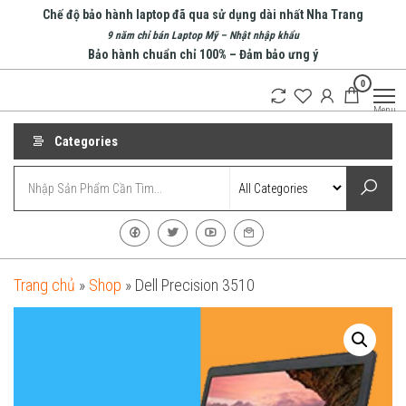
Skip
Chế độ bảo hành laptop đã qua sử dụng dài nhất Nha Trang
to
9 năm chỉ bán Laptop Mỹ – Nhật nhập khẩu
Bảo hành chuẩn chỉ 100% – Đảm bảo ưng ý
the
0
content
An Phát
Menu
Computer
Categories
Trang chủ
»
Shop
»
Dell Precision 3510