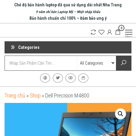
Skip
Chế độ bảo hành laptop đã qua sử dụng dài nhất Nha Trang
to
9 năm chỉ bán Laptop Mỹ – Nhật nhập khẩu
Bảo hành chuẩn chỉ 100% – Đảm bảo ưng ý
the
0
content
An Phát
Menu
Computer
Categories
Trang chủ
»
Shop
»
Dell Precision M4800