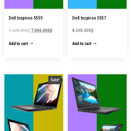
Dell Inspiron 5559
Dell Inspiron 5557
Original
Current
7,600,000
₫
7,000,000
₫
8,500,000
₫
price
price
Add to cart
Add to cart
was:
is:
7,600,000₫.
7,000,000₫.
Sale!