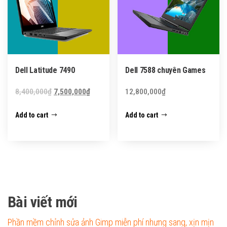
Dell Latitude 7490
Dell 7588 chuyên Games
Original
Current
8,400,000
₫
7,500,000
₫
12,800,000
₫
price
price
Add to cart
Add to cart
was:
is:
8,400,000₫.
7,500,000₫.
Bài viết mới
Phần mềm chỉnh sửa ảnh Gimp miễn phí nhưng sang, xịn mịn