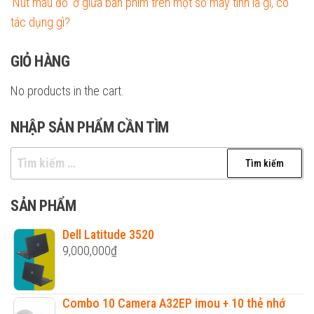
‘Nút màu đỏ’ ở giữa bàn phím trên một số máy tính là gì, có
tác dụng gì?
GIỎ HÀNG
No products in the cart.
NHẬP SẢN PHẨM CẦN TÌM
Tìm
kiếm
cho:
SẢN PHẨM
Dell Latitude 3520
9,000,000
₫
Combo 10 Camera A32EP imou + 10 thẻ nhớ