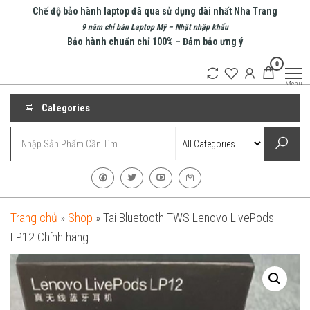
Skip
Chế độ bảo hành laptop đã qua sử dụng dài nhất Nha Trang
to
9 năm chỉ bán Laptop Mỹ – Nhật nhập khẩu
Bảo hành chuẩn chỉ 100% – Đảm bảo ưng ý
the
0
content
An Phát
Menu
Computer
Categories
Trang chủ
»
Shop
»
Tai Bluetooth TWS Lenovo LivePods
LP12 Chính hãng