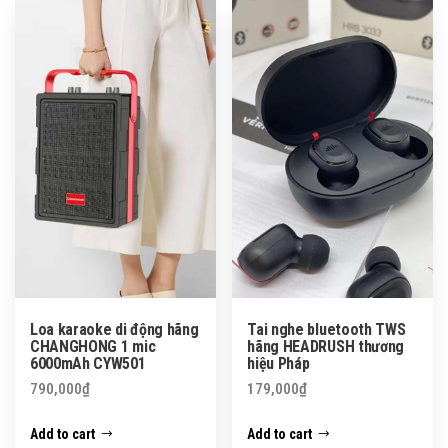
Loa karaoke di động hãng
Tai nghe bluetooth TWS
CHANGHONG 1 mic
hãng HEADRUSH thương
6000mAh CYW501
hiệu Pháp
790,000
₫
179,000
₫
Add to cart
Add to cart