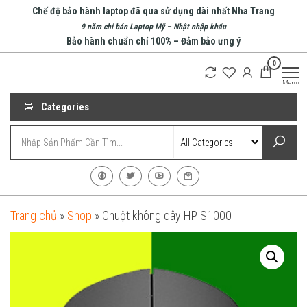
Skip
Chế độ bảo hành laptop đã qua sử dụng dài nhất Nha Trang
to
9 năm chỉ bán Laptop Mỹ – Nhật nhập khẩu
Bảo hành chuẩn chỉ 100% – Đảm bảo ưng ý
the
0
content
An Phát
Menu
Computer
Categories
Trang chủ
»
Shop
»
Chuột không dây HP S1000