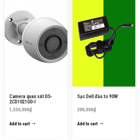
Camera quan sát DS-
Sạc Dell đầu to 90W
2CD1021G0-I
1,550,000
₫
300,000
₫
Add to cart
Add to cart