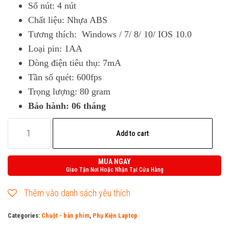
Số nút: 4 nút
Chất liệu: Nhựa ABS
Tương thích: Windows / 7/ 8/ 10/ IOS 10.0
Loại pin: 1AA
Dòng điện tiêu thụ: 7mA
Tần số quét: 600fps
Trọng lượng: 80 gram
Bảo hành: 06 tháng
Chuột
Add to cart
không
dây
MUA NGAY
HP
Giao Tận Nơi Hoặc Nhận Tại Cửa Hàng
S1000
Thêm vào danh sách yêu thích
quantity
Categories:
Chuột - bàn phím
,
Phụ Kiện Laptop