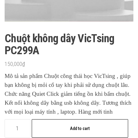
Chuột không dây VicTsing
PC299A
150,000
₫
Mô tả sản phẩm Chuột công thái học VicTsing , giúp
bạn không bị mỏi cổ tay khi phải sử dụng chuột lâu.
Chức năng Quiet Click giảm tiếng ồn khi bấm chuột.
Kết nối không dây bằng usb không dây. Tương thích
với mọi loại máy tính , laptop. Hàng mới tinh
Chuột
Add to cart
không