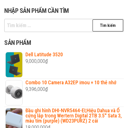
NHẬP SẢN PHẨM CẦN TÌM
Tìm
kiếm
cho:
SẢN PHẨM
Dell Latitude 3520
9,000,000
₫
Combo 10 Camera A32EP imou + 10 thẻ nhớ
9,396,000
₫
Đầu ghi hình DHI-NVR5464-EI;Hiệu Dahua và Ổ
cứng lắp trong Wertern Digital 2TB 3.5'' Sata 3,
màu tím (purple) (WD23PURZ) 2 cái
18,000,000
₫