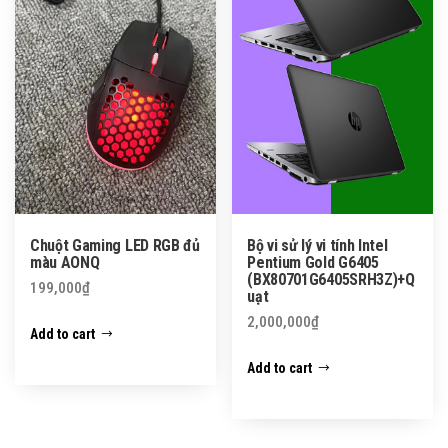
Chuột Gaming LED RGB đủ
Bộ vi sử lý vi tính Intel
màu AONQ
Pentium Gold G6405
(BX80701G6405SRH3Z)+Q
199,000
₫
uạt
2,000,000
₫
Add to cart
Add to cart