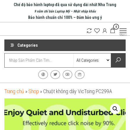
Skip
Chế độ bảo hành laptop đã qua sử dụng dài nhất Nha Trang
to
9 năm chỉ bán Laptop Mỹ – Nhật nhập khẩu
Bảo hành chuẩn chỉ 100% – Đảm bảo ưng ý
the
0
content
An Phát
Menu
Computer
Categories
Trang chủ
»
Shop
»
Chuột không dây VicTsing PC299A