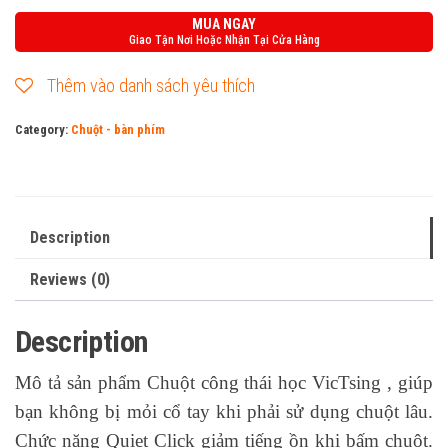
dây
MUA NGAY
VicTsing
Giao Tận Nơi Hoặc Nhận Tại Cửa Hàng
PC299A
Thêm vào danh sách yêu thích
quantity
Category:
Chuột - bàn phím
Description
Reviews (0)
Description
Mô tả sản phẩm Chuột công thái học VicTsing , giúp
bạn không bị mỏi cổ tay khi phải sử dụng chuột lâu.
Chức năng Quiet Click giảm tiếng ồn khi bấm chuột.