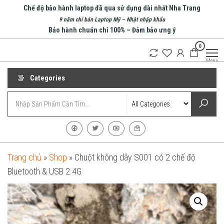
Skip
Chế độ bảo hành laptop đã qua sử dụng dài nhất Nha Trang
to
9 năm chỉ bán Laptop Mỹ – Nhật nhập khẩu
Bảo hành chuẩn chỉ 100% – Đảm bảo ưng ý
the
0
content
An Phát
Menu
Computer
Categories
Trang chủ
»
Shop
»
Chuột không dây S001 có 2 chế độ
Bluetooth & USB 2.4G