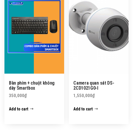
Bàn phím + chuột không
Camera quan sát DS-
dây Smartbox
2CD1021G0-I
350,000
₫
1,550,000
₫
Add to cart
Add to cart