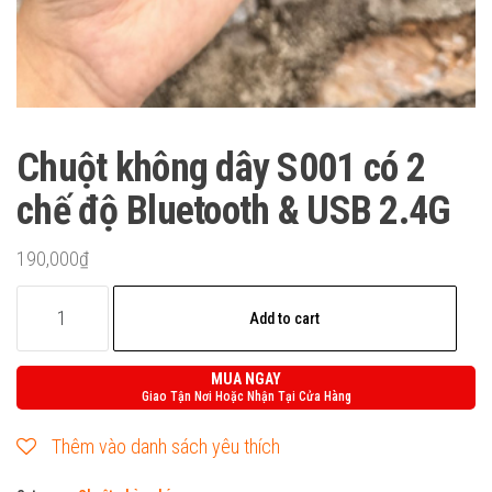
Chuột không dây S001 có 2
chế độ Bluetooth & USB 2.4G
190,000
₫
Chuột
Add to cart
không
dây
MUA NGAY
S001
Giao Tận Nơi Hoặc Nhận Tại Cửa Hàng
có
Thêm vào danh sách yêu thích
2
chế