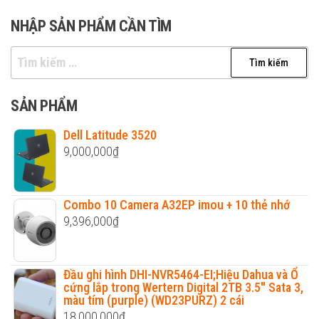
NHẬP SẢN PHẨM CẦN TÌM
Tìm
kiếm
cho:
SẢN PHẨM
Dell Latitude 3520
9,000,000
₫
Combo 10 Camera A32EP imou + 10 thẻ nhớ
9,396,000
₫
Đầu ghi hình DHI-NVR5464-EI;Hiệu Dahua và Ổ
cứng lắp trong Wertern Digital 2TB 3.5'' Sata 3,
màu tím (purple) (WD23PURZ) 2 cái
18,000,000
₫