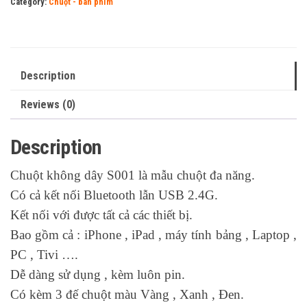
Category:
Chuột - bàn phím
độ
Bluetooth
&
USB
Description
2.4G
Reviews (0)
quantity
Description
Chuột không dây S001 là mẫu chuột đa năng.
Có cả kết nối Bluetooth lẫn USB 2.4G.
Kết nối với được tất cả các thiết bị.
Bao gồm cả : iPhone , iPad , máy tính bảng , Laptop ,
PC , Tivi ….
Dễ dàng sử dụng , kèm luôn pin.
Có kèm 3 đế chuột màu Vàng , Xanh , Đen.