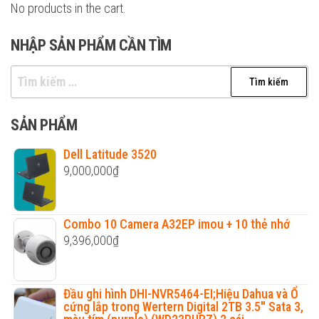
No products in the cart.
NHẬP SẢN PHẨM CẦN TÌM
Tìm
kiếm
cho:
SẢN PHẨM
Dell Latitude 3520
9,000,000
₫
Combo 10 Camera A32EP imou + 10 thẻ nhớ
9,396,000
₫
Đầu ghi hình DHI-NVR5464-EI;Hiệu Dahua và Ổ
cứng lắp trong Wertern Digital 2TB 3.5'' Sata 3,