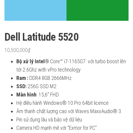
Dell Latitude 5520
10,500,000
₫
Bộ xử lý Intel®
Core™ i7-1165G7 với turbo boost lên
tới 2.6Ghz with vPro technology
Ram :
DDR4 8GB 2666MHz
SSD:
256G SSD M2
Màn hình
: 15,6″ FHD
Hệ điều hành Windows® 10 Pro 64bit licence
Âm thanh chất lượng cao với Waves MaxxAudio® 3
Pin sử dụng lâu và bảo vệ dữ liệu
Camera HD mạnh mẽ với “Exmor for PC”