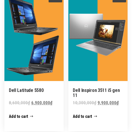
Dell Latitude 5580
Dell Inspiron 3511 i5 gen
11
Original
Current
Original
Curren
8,600,000
₫
6,900,000
₫
10,300,000
₫
9,900,000
₫
price
price
price
price
Add to cart
Add to cart
was:
is:
was:
is:
8,600,000₫.
6,900,000₫.
10,300,000₫.
9,900,