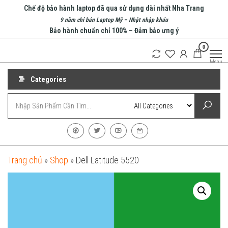
Skip
Chế độ bảo hành laptop đã qua sử dụng dài nhất Nha Trang
to
9 năm chỉ bán Laptop Mỹ – Nhật nhập khẩu
Bảo hành chuẩn chỉ 100% – Đảm bảo ưng ý
the
0
content
An Phát
Menu
Computer
Categories
Trang chủ
»
Shop
»
Dell Latitude 5520