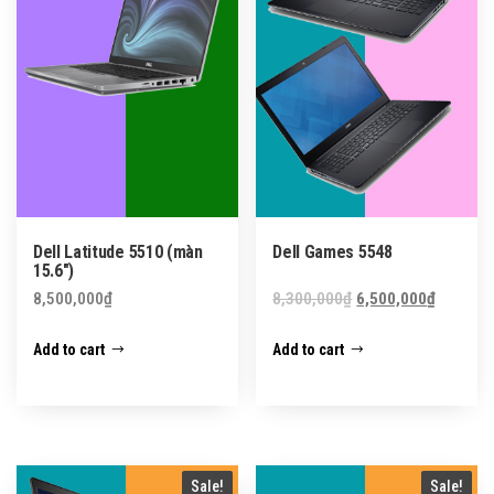
Dell Latitude 5510 (màn
Dell Games 5548
15.6″)
Original
Current
8,500,000
₫
8,300,000
₫
6,500,000
₫
price
price
Add to cart
Add to cart
was:
is:
8,300,000₫.
6,500,0
Sale!
Sale!