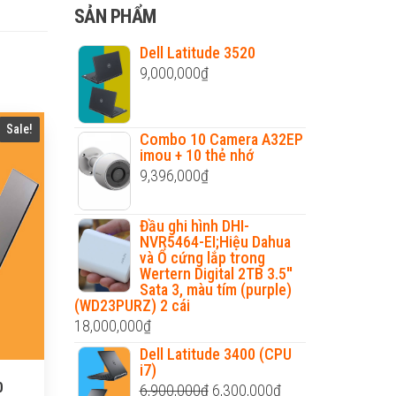
cho:
SẢN PHẨM
Dell Latitude 3520
9,000,000
₫
Sale!
Combo 10 Camera A32EP
imou + 10 thẻ nhớ
9,396,000
₫
Đầu ghi hình DHI-
NVR5464-EI;Hiệu Dahua
và Ổ cứng lắp trong
Wertern Digital 2TB 3.5''
Sata 3, màu tím (purple)
(WD23PURZ) 2 cái
18,000,000
₫
Dell Latitude 3400 (CPU
i7)
0
Original
Current
6,900,000
₫
6,300,000
₫