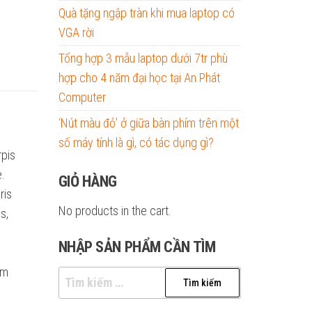
Quà tặng ngập tràn khi mua laptop có
VGA rời
Tổng hợp 3 mẫu laptop dưới 7tr phù
hợp cho 4 năm đại học tại An Phát
Computer
‘Nút màu đỏ’ ở giữa bàn phím trên một
số máy tính là gì, có tác dụng gì?
rpis
e.
GIỎ HÀNG
ris
No products in the cart.
s,
NHẬP SẢN PHẨM CẦN TÌM
um
Tìm
kiếm