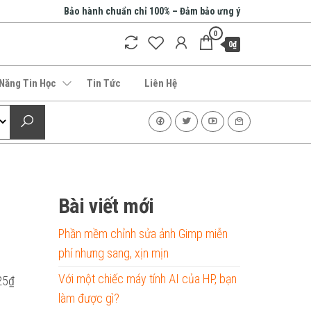
Bảo hành chuẩn chỉ 100% – Đảm bảo ưng ý
0
0₫
 Năng Tin Học
Tin Tức
Liên Hệ
Bài viết mới
Phần mềm chỉnh sửa ảnh Gimp miễn
phí nhưng sang, xịn mịn
Với một chiếc máy tính AI của HP, bạn
25
₫
làm được gì?