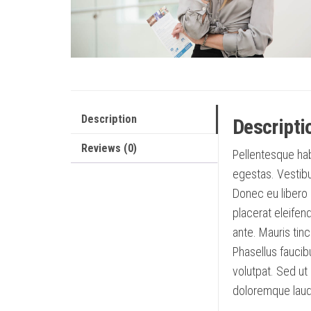
Description
Descripti
Reviews (0)
Pellentesque hab
egestas. Vestibul
Donec eu libero 
placerat eleifend
ante. Mauris tin
Phasellus faucib
volutpat. Sed ut
doloremque laud