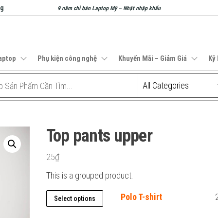
ng
9 năm chỉ bán Laptop Mỹ – Nhật nhập khẩu
aptop
Phụ kiện công nghệ
Khuyến Mãi – Giảm Giá
Kỹ
Top pants upper
25
₫
This is a grouped product.
This
Polo T-shirt
Select options
product