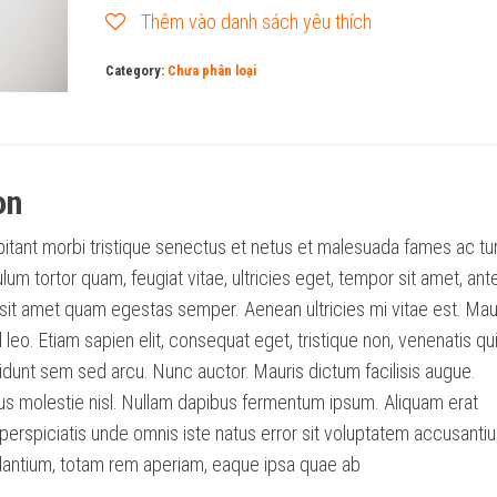
has
Thêm vào danh sách yêu thích
multiple
Category:
Chưa phân loại
variants.
The
options
may
on
be
chosen
itant morbi tristique senectus et netus et malesuada fames ac tu
on
um tortor quam, feugiat vitae, ultricies eget, tempor sit amet, ant
the
sit amet quam egestas semper. Aenean ultricies mi vitae est. Mau
product
 leo. Etiam sapien elit, consequat eget, tristique non, venenatis qui
page
cidunt sem sed arcu. Nunc auctor. Mauris dictum facilisis augue.
us molestie nisl. Nullam dapibus fermentum ipsum. Aliquam erat
 perspiciatis unde omnis iste natus error sit voluptatem accusanti
antium, totam rem aperiam, eaque ipsa quae ab