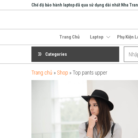
Skip
Chế độ bảo hành laptop đã qua sử dụng dài nhất Nha Tra
to
the
An Phát
content
Computer
Trang Chủ
Laptop
Phụ Kiện L
Categories
Trang chủ
»
Shop
»
Top pants upper