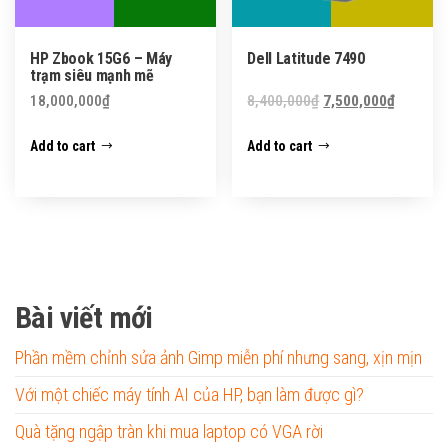
HP Zbook 15G6 – Máy
Dell Latitude 7490
trạm siêu mạnh mẽ
Original
Current
18,000,000
₫
8,400,000
₫
7,500,000
₫
price
price
Add to cart
Add to cart
was:
is:
8,400,000₫.
7,500,0
Bài viết mới
Phần mềm chỉnh sửa ảnh Gimp miễn phí nhưng sang, xịn mịn
Với một chiếc máy tính AI của HP, bạn làm được gì?
Quà tặng ngập tràn khi mua laptop có VGA rời