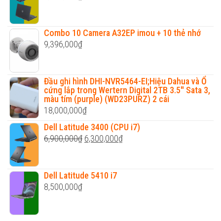
Combo 10 Camera A32EP imou + 10 thẻ nhớ
9,396,000
₫
Đầu ghi hình DHI-NVR5464-EI;Hiệu Dahua và Ổ
cứng lắp trong Wertern Digital 2TB 3.5'' Sata 3,
màu tím (purple) (WD23PURZ) 2 cái
18,000,000
₫
Dell Latitude 3400 (CPU i7)
Original
Current
6,900,000
₫
6,300,000
₫
price
price
was:
is:
Dell Latitude 5410 i7
6,900,000₫.
6,300,000₫.
8,500,000
₫