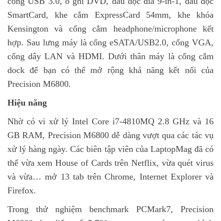
cổng USB 3.0, ổ ghi DVD, đầu đọc đĩa 9-in-1, đầu đọc
SmartCard, khe cắm ExpressCard 54mm, khe khóa
Kensington và cổng cắm headphone/microphone kết
hợp. Sau lưng máy là cổng eSATA/USB2.0, cổng VGA,
cổng dây LAN và HDMI. Dưới thân máy là cổng cắm
dock để bạn có thể mở rộng khả năng kết nối của
Precision M6800.
Hiệu năng
Nhờ có vi xử lý Intel Core i7-4810MQ 2.8 GHz và 16
GB RAM, Precision M6800 dễ dàng vượt qua các tác vụ
xử lý hàng ngày. Các biên tập viên của LaptopMag đã có
thể vừa xem House of Cards trên Netflix, vừa quét virus
và vừa… mở 13 tab trên Chrome, Internet Explorer và
Firefox.
Trong thử nghiệm benchmark PCMark7, Precision