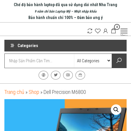
Skip
Chế độ bảo hành laptop đã qua sử dụng dài nhất Nha Trang
to
9 năm chỉ bán Laptop Mỹ – Nhật nhập khẩu
Bảo hành chuẩn chỉ 100% – Đảm bảo ưng ý
the
0
content
An Phát
Menu
Computer
Categories
Trang chủ
»
Shop
»
Dell Precision M6800