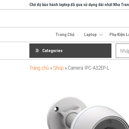
Skip
Chế độ bảo hành laptop đã qua sử dụng dài nhất Nha Tra
to
the
An Phát
content
Computer
Trang Chủ
Laptop
Phụ Kiện L
Categories
Trang chủ
»
Shop
»
Camera IPC-A32EP-L