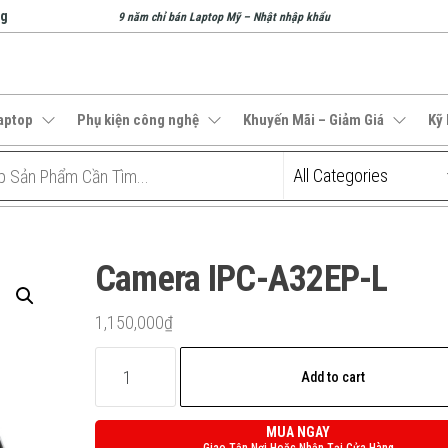
ng
9 năm chỉ bán Laptop Mỹ – Nhật nhập khẩu
aptop
Phụ kiện công nghệ
Khuyến Mãi – Giảm Giá
Kỹ
Camera IPC-A32EP-L
1,150,000
₫
Camera
Add to cart
IPC-
A32EP-
MUA NGAY
L