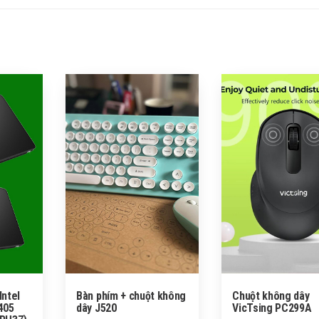
 Intel
Bàn phím + chuột không
Chuột không dây
405
dây J520
VicTsing PC299A