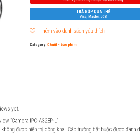
Giao Tận Nơi Hoặc Nhận Tại Cửa Hàng
quantity
TRẢ GÓP QUA THẺ
Visa, Master, JCB
Thêm vào danh sách yêu thích
Category:
Chuột - bàn phím
iews yet.
review “Camera IPC-A32EP-L”
 không được hiển thị công khai.
Các trường bắt buộc được đánh 