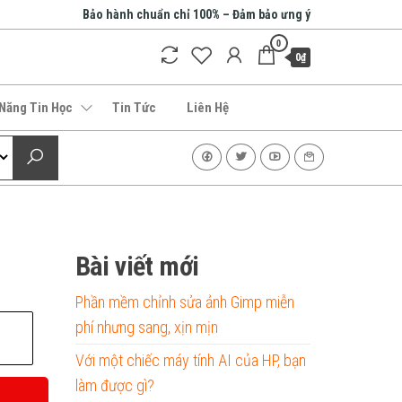
Bảo hành chuẩn chỉ 100% – Đảm bảo ưng ý
0
0₫
 Năng Tin Học
Tin Tức
Liên Hệ
Bài viết mới
Phần mềm chỉnh sửa ảnh Gimp miễn
phí nhưng sang, xịn mịn
Với một chiếc máy tính AI của HP, bạn
làm được gì?