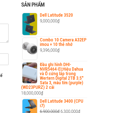
cho:
SẢN PHẨM
Dell Latitude 3520
9,000,000
₫
Combo 10 Camera A32EP
imou + 10 thẻ nhớ
9,396,000
₫
Đầu ghi hình DHI-
NVR5464-EI;Hiệu Dahua
và Ổ cứng lắp trong
kế
Wertern Digital 2TB 3.5''
Sata 3, màu tím (purple)
(WD23PURZ) 2 cái
18,000,000
₫
Dell Latitude 3400 (CPU
i7)
Original
Current
6,900,000
₫
6,300,000
₫